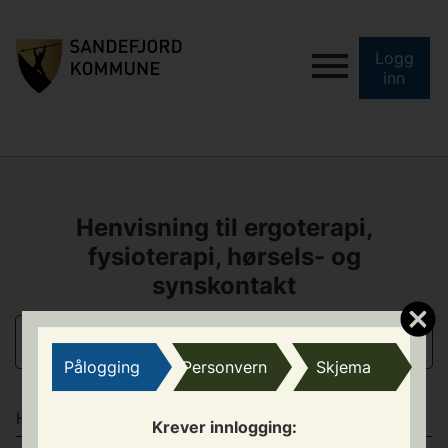
Logg
inn
Henvisning til ergoterapi,
fysioterapi, hørsels- og
synskontakt
INFORMASJON
Pålogging
Personvern
Skjema
HVA GJELDER HENVISNINGEN?
Krever innlogging: