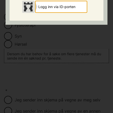
Logg inn via ID-porten
*
Ergoterapi
Fysioterapi
Syn
Hørsel
Dersom du har behov for å søke om flere tjenester må du
sende inn én søknad pr. tjeneste.
*
Jeg sender inn skjema på vegne av meg selv
Jeg sender inn skjema på vegne av en annen